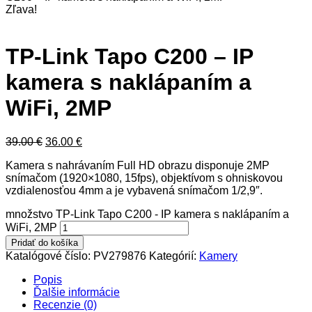
Zľava!
TP-Link Tapo C200 – IP
kamera s naklápaním a
WiFi, 2MP
39.00
€
36.00
€
Kamera s nahrávaním Full HD obrazu disponuje 2MP
snímačom (1920×1080, 15fps), objektívom s ohniskovou
vzdialenosťou 4mm a je vybavená snímačom 1/2,9″.
množstvo TP-Link Tapo C200 - IP kamera s naklápaním a
WiFi, 2MP
Pridať do košíka
Katalógové číslo:
PV279876
Kategórií:
Kamery
Popis
Ďalšie informácie
Recenzie (0)