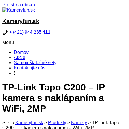
Prejsť na obsah
Kameryfun.sk
+ (421) 944 235 411
Menu
Domov
Akcie
Samoinštalačné sety
Kontaktujte nás
TP-Link Tapo C200 – IP
kamera s naklápaním a
WiFi, 2MP
Ste tu:
Kameryfun.sk
>
Produkty
>
Kamery
>
TP-Link Tapo
C200 – IP kamera s naklápaním a WiFi, 2MP