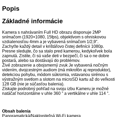
Popis
Základné informácie
Kamera s nahrávaním Full HD obrazu disponuje 2MP
snímačom (1920×1080, 15fps), objektívom s ohniskovou
vzdialenosťou 4mm a je vybavená snímačom 1/2,9″.
Zachyťte každý detail v krištáľovo čistej definícii 1080p.
Presne sledujte, čo sa stalo pred kamerou, kedykoľvek bola
zapnutá.
Zistite, či sú vaše deti v bezpečí, či sa o ne dobre
postará, alebo sa dostávajú do problémov.
Živé zobrazenie a obojsmerný zvuk
Je vybavená nočným
videním, dvojcestným audiom (má mikrofón aj reproduktor),
detekciou pohybu, módom súkromia, vstavanou sirénou s
výstražným svetlom a slotom na microSD kartu až do veľkosti
128 GB (nie je súčasťou balenia).
Získajte podrobný pohľad na svoju izbu
Kameru je možné
natáčať horizontálne v uhle 360 ° a vertikálne v uhle 114 °.
Obsah balenia
P
anoramatická/Nakloniteľná Wi-Fi kamera