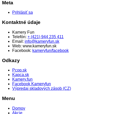
Meta
Prihlásiť sa
Kontaktné údaje
Kamery Fun
Telefón:
+ (421) 944 235 411
Email:
info@kameryfun.sk
Web: www.kameryfun.sk
Facebook:
kameryfun/facebook
Odkazy
Pcop.sk
Kapca.sk
Kamery.fun
Facebook Kameryfun
Výpredaj skladových zásob (CZ)
Menu
Domov
Akcie